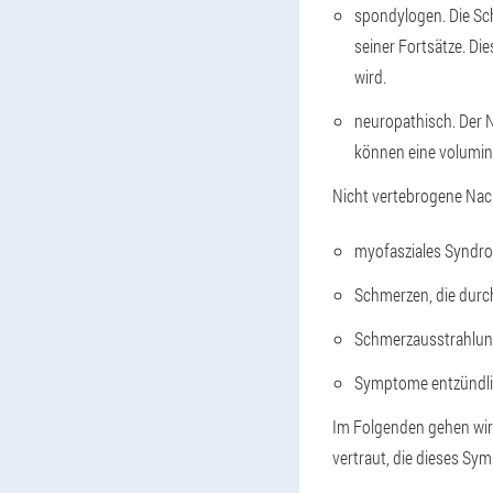
spondylogen. Die Sch
seiner Fortsätze. Di
wird.
neuropathisch. Der 
können eine voluminö
Nicht vertebrogene Nac
myofasziales Syndr
Schmerzen, die durc
Schmerzausstrahlung
Symptome entzündli
Im Folgenden gehen wir 
vertraut, die dieses S