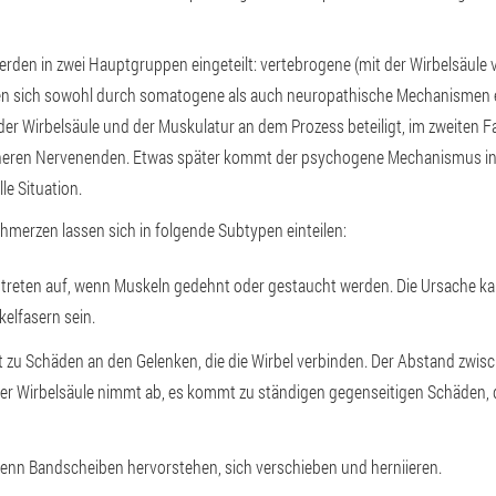
den in zwei Hauptgruppen eingeteilt: vertebrogene (mit der Wirbelsäule
en sich sowohl durch somatogene als auch neuropathische Mechanismen e
 der Wirbelsäule und der Muskulatur an dem Prozess beteiligt, im zweiten Fa
heren Nervenenden. Etwas später kommt der psychogene Mechanismus in
le Situation.
merzen lassen sich in folgende Subtypen einteilen:
reten auf, wenn Muskeln gedehnt oder gestaucht werden. Die Ursache ka
elfasern sein.
 zu Schäden an den Gelenken, die die Wirbel verbinden. Der Abstand zwis
er Wirbelsäule nimmt ab, es kommt zu ständigen gegenseitigen Schäden,
 wenn Bandscheiben hervorstehen, sich verschieben und herniieren.