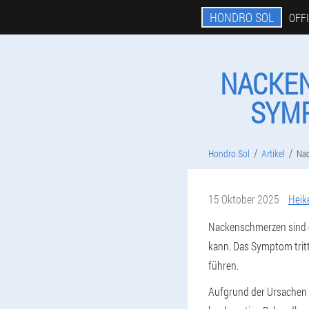
HONDRO SOL
OFF
NACKEN
SYMP
Hondro Sol
Artikel
Nac
15 Oktober 2025
Heik
Nackenschmerzen sind e
kann. Das Symptom tri
führen.
Aufgrund der Ursachen 