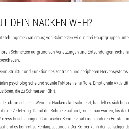
T DEIN NACKEN WEH?
ntstehungsmechanismus) von Schmerzen wird in drei Hauptgruppen untert
hören Schmerzen aufgrund von Verletzungen und Entzündungen, ischäm
beschäden.
 wenn Struktur und Funktion des zentralen und peripheren Nervensystems 
elen psychologische und soziale Faktoren eine Rolle. Emotionale Aktivität 
slösen, die zu Schmerzen führt.
oder chronisch sein. Wenn Ihr Nacken akut schmerzt, handelt es sich höc
uf eine Verletzung. Damit der Schmerz aufhört, muss man warten, bis das
en Prozess beschleunigen. Chronischer Schmerz hat einen anderen Entste
 auf und es kommt zu Fehlanpassungen. Der Körper kann den schädigenden