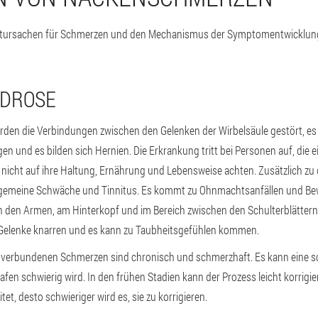
uptursachen für Schmerzen und den Mechanismus der Symptomentwicklung
DROSE
erden die Verbindungen zwischen den Gelenken der Wirbelsäule gestört, e
 und es bilden sich Hernien. Die Erkrankung tritt bei Personen auf, die ei
nicht auf ihre Haltung, Ernährung und Lebensweise achten. Zusätzlich 
llgemeine Schwäche und Tinnitus. Es kommt zu Ohnmachtsanfällen und B
n den Armen, am Hinterkopf und im Bereich zwischen den Schulterblätte
Gelenke knarren und es kann zu Taubheitsgefühlen kommen.
t verbundenen Schmerzen sind chronisch und schmerzhaft. Es kann eine so
afen schwierig wird. In den frühen Stadien kann der Prozess leicht korrigier
tet, desto schwieriger wird es, sie zu korrigieren.