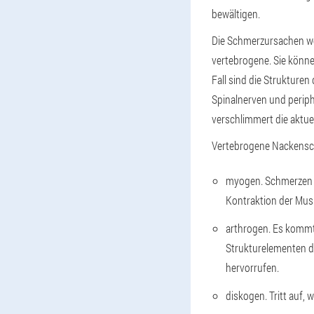
bewältigen.
Die Schmerzursachen wer
vertebrogene. Sie könn
Fall sind die Strukturen
Spinalnerven und perip
verschlimmert die aktuel
Vertebrogene Nackensch
myogen. Schmerzen t
Kontraktion der Musk
arthrogen. Es kommt
Strukturelementen d
hervorrufen.
diskogen. Tritt auf,