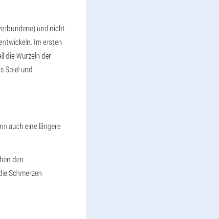
 verbundene) und nicht
ntwickeln. Im ersten
ll die Wurzeln der
s Spiel und
nn auch eine längere
chen den
 die Schmerzen