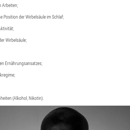
m Arbeiten;
 Position der Wirbelsäule im Schlaf;
ktivität;
der Wirbelsäule;
alen Ernährungsansatzes;
nkregime;
iten (Alkohol, Nikotin).