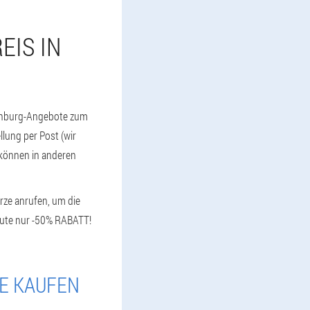
EIS IN
tenburg-Angebote zum
llung per Post (wir
 können in anderen
ürze anrufen, um die
Heute nur -50% RABATT!
IE KAUFEN