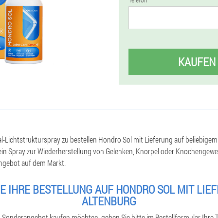
KAUFEN
nal-Lichtstrukturspray zu bestellen Hondro Sol mit Lieferung auf beliebige
et ein Spray zur Wiederherstellung von Gelenken, Knorpel oder Knochengew
Angebot auf dem Markt.
E IHRE BESTELLUNG AUF HONDRO SOL MIT LIE
ALTENBURG
m Sonderangebot kaufen möchten, geben Sie bitte im Bestellformular Ihr