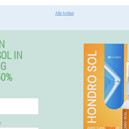
Alle Artikel
N
OL IN
RG
50%
n