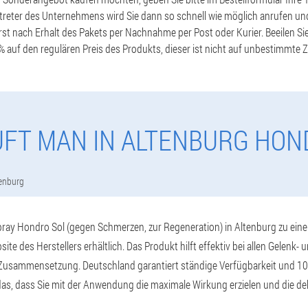
treter des Unternehmens wird Sie dann so schnell wie möglich anrufen un
st nach Erhalt des Pakets per Nachnahme per Post oder Kurier. Beeilen Sie
 auf den regulären Preis des Produkts, dieser ist nicht auf unbestimmte Ze
UFT MAN IN ALTENBURG HON
enburg
pray Hondro Sol (gegen Schmerzen, zur Regeneration) in Altenburg zu ein
ebsite des Herstellers erhältlich. Das Produkt hilft effektiv bei allen Gelen
 Zusammensetzung. Deutschland garantiert ständige Verfügbarkeit und 100
das, dass Sie mit der Anwendung die maximale Wirkung erzielen und die de