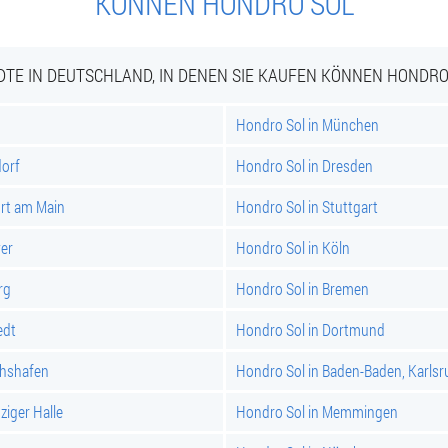
KÖNNEN HONDRO SOL
DTE IN DEUTSCHLAND, IN DENEN SIE KAUFEN KÖNNEN HONDRO
Hondro Sol in München
dorf
Hondro Sol in Dresden
urt am Main
Hondro Sol in Stuttgart
er
Hondro Sol in Köln
rg
Hondro Sol in Bremen
edt
Hondro Sol in Dortmund
chshafen
Hondro Sol in Baden-Baden, Karlsr
ziger Halle
Hondro Sol in Memmingen