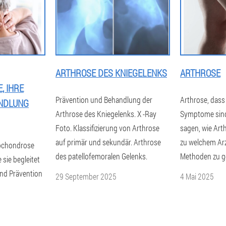
ARTHROSE DES KNIEGELENKS
ARTHROSE
, IHRE
Prävention und Behandlung der
Arthrose, dass
NDLUNG
Arthrose des Kniegelenks. X -Ray
Symptome sind
Foto. Klassifizierung von Arthrose
sagen, wie Art
auf primär und sekundär. Arthrose
zu welchem ​​A
eochondrose
des patellofemoralen Gelenks.
Methoden zu g
sie begleitet
nd Prävention
29 September 2025
4 Mai 2025