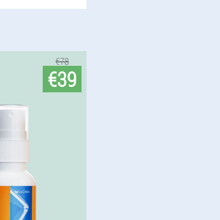
€78
€39