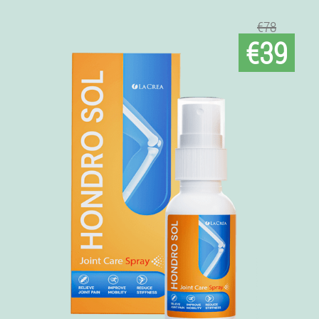
€78
€39