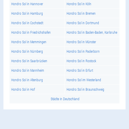
Hondro Sol in Hannover
Hondro Sol in Köln
Hondro Sol in Hamburg
Hondro Sol in Bremen
Hondro Sol in Cochstedt
Hondro Sol in Dortmund
Hondro Sol in Friedrichshafen
Hondro Sol in Baden-Baden, Karlsruhe
Hondro Sol in Memmingen
Hondro Sol in Münster
Hondro Sol in Nürnberg
Hondro Sol in Paderborn
Hondro Sol in Saarbrücken
Hondro Sol in Rostock
Hondro Sol in Mannheim
Hondro Sol in Erfurt
Hondro Sol in Altenburg
Hondro Sol im Westerland
Hondro Sol in Hof
Hondro Sol in Braunschweig
Städte in Deutschland