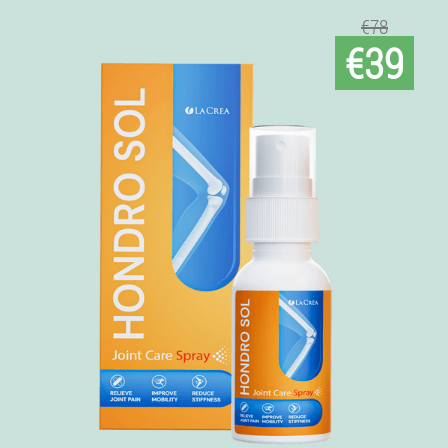
€78
€39