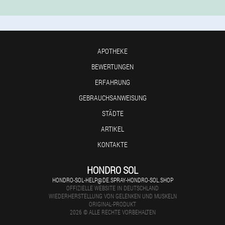
APOTHEKE
BEWERTUNGEN
ERFAHRUNG
GEBRAUCHSANWEISUNG
STÄDTE
ARTIKEL
KONTAKTE
HONDRO SOL
HONDRO-SOL-HELP@DE.SPRAY-HONDRO-SOL.SHOP
OFFIZIELLE WEBSITE IN DEUTSCHLAND
WIEDERHERSTELLUNG VON GELENKEN UND MUSKELN
ORIGINAL-PRODUKT
2026 © ALLE RECHTE VORBEHALTEN